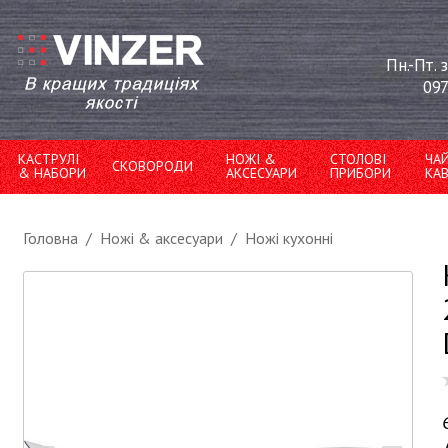
Пн.-Пт. 
097
КАСТРУЛІ
НОЖІ &
СТОЛОВІ
ЧА
СКОВОРОДИ
& НАБОРИ
АКСЕСУАРИ
ПРИБОРИ
КА
Головна
/
Ножі & аксесуари
/
Ножі кухонні