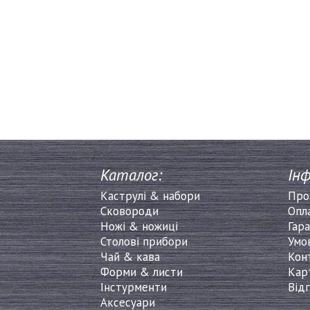
Каталог:
Інф
Каструлі & набори
Про
Сковороди
Опл
Ножі & ножиці
Гара
Столові прибори
Умо
Чай & кава
Кон
Форми & листи
Кар
Інстурменти
Від
Аксесуари