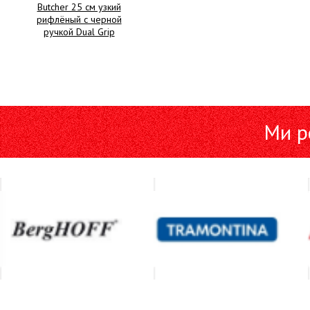
Butcher 25 см узкий
рифлёный с черной
ручкой Dual Grip
Ми р