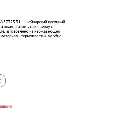
 Vx57323.31 - швейцарский кухонный
и плавно изогнутое к верху с
 см, изготовлено из нержавеющей
, материал - термопластик, удобно
 вищими