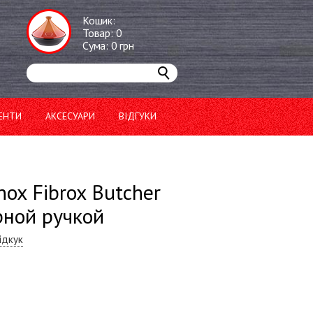
Кошик:
Товар:
0
Сума:
0
грн
ЕНТИ
АКСЕСУАРИ
ВІДГУКИ
nox Fibrox Butcher
рной ручкой
ідкук