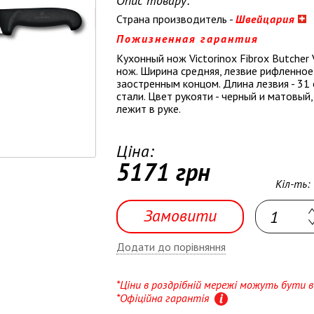
Опис товару:
Страна производитель -
Швейцария
Пожизненная гарантия
Кухонный нож Victorinox Fibrox Butcher
нож. Ширина средняя, лезвие рифленное 
заостренным концом. Длина лезвия - 31
стали. Цвет рукояти - черный и матовый
лежит в руке.
Ціна:
5171 грн
Кіл-ть:
Замовити
Додати до порівняння
*Ціни в роздрібній мережі можуть бути
*Офіційна гарантія