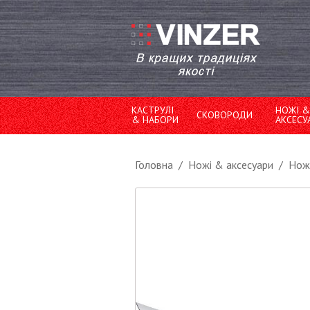
КАСТРУЛІ
НОЖІ &
СКОВОРОДИ
& НАБОРИ
АКСЕСУ
Головна
/
Ножі & аксесуари
/
Ножі