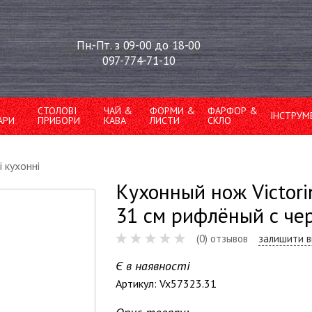
Пн.-Пт. з 09-00 до 18-00
097-774-71-10
СТОЛОВІ
ЧАЙ &
ФОРМИ &
ФАРФОР &
ІНСТРУМ
АРИ
ПРИБОРИ
КАВА
ЛИСТИ
СКЛО
 кухонні
Кухонный нож Victori
31 см рифлёный с че
(0) отзывов
залишити в
Є в наявності
Артикул: Vx57323.31