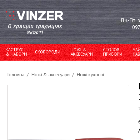
Пн.-Пт. 
097
КАСТРУЛІ
НОЖІ &
СТОЛОВІ
ЧА
СКОВОРОДИ
& НАБОРИ
АКСЕСУАРИ
ПРИБОРИ
КА
Головна
/
Ножі & аксесуари
/
Ножі кухонні