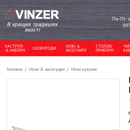
Пн.-Пт. 
097
КАСТРУЛІ
НОЖІ &
СТОЛОВІ
ЧА
СКОВОРОДИ
& НАБОРИ
АКСЕСУАРИ
ПРИБОРИ
КА
Головна
/
Ножі & аксесуари
/
Ножі кухонні