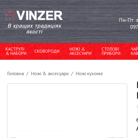
Пн.-Пт. 
097
КАСТРУЛІ
НОЖІ &
СТОЛОВІ
ЧА
СКОВОРОДИ
& НАБОРИ
АКСЕСУАРИ
ПРИБОРИ
КА
Головна
/
Ножі & аксесуари
/
Ножі кухонні