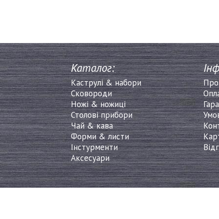
Каталог:
Інф
Каструлі & набори
Про
Сковороди
Опл
Ножі & ножиці
Гара
Столові прибори
Умо
Чай & кава
Кон
Форми & листи
Кар
Інстурменти
Від
Аксесуари