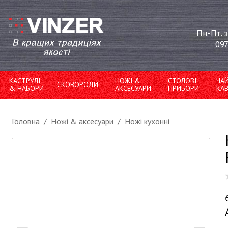
Пн.-Пт. 
097
КАСТРУЛІ
НОЖІ &
СТОЛОВІ
ЧА
СКОВОРОДИ
& НАБОРИ
АКСЕСУАРИ
ПРИБОРИ
КА
Головна
/
Ножі & аксесуари
/
Ножі кухонні