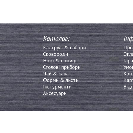
Каталог:
Інф
Каструлі & набори
Про
Сковороди
Опл
Ножі & ножиці
Гара
Столові прибори
Умо
Чай & кава
Кон
Форми & листи
Кар
Інстурменти
Від
Аксесуари