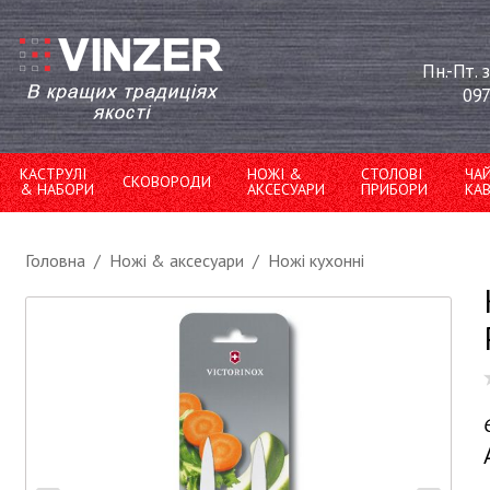
Пн.-Пт. 
097
КАСТРУЛІ
НОЖІ &
СТОЛОВІ
ЧА
СКОВОРОДИ
& НАБОРИ
АКСЕСУАРИ
ПРИБОРИ
КА
Головна
/
Ножі & аксесуари
/
Ножі кухонні