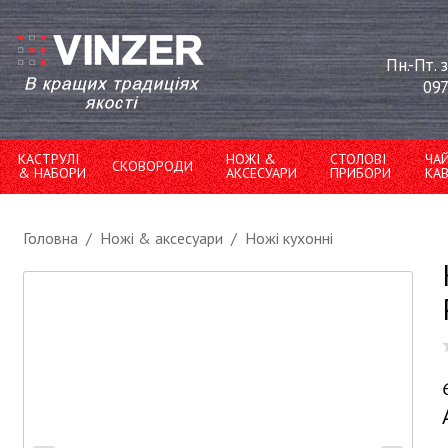
Пн.-Пт. 
097
КАСТРУЛІ
НОЖІ &
СТОЛОВІ
ЧА
СКОВОРОДИ
& НАБОРИ
АКСЕСУАРИ
ПРИБОРИ
КА
Головна
/
Ножі & аксесуари
/
Ножі кухонні