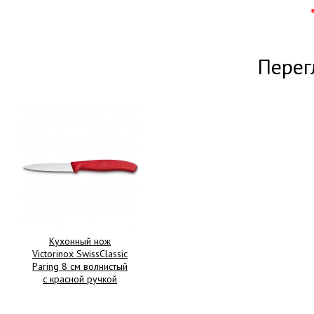
Перег
Кухонный нож
Victorinox SwissClassic
Paring 8 см волнистый
с красной ручкой