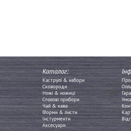
Каталог:
Інф
Каструлі & набори
Про
Сковороди
Опл
Ножі & ножиці
Гара
Столові прибори
Умо
Чай & кава
Кон
Форми & листи
Кар
Інстурменти
Від
Аксесуари