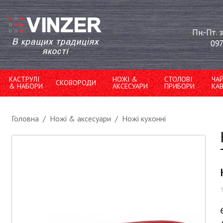
Пн.-Пт. 
097
КАСТРУЛІ
НОЖІ &
СТОЛОВІ
ЧА
СКОВОРОДИ
& НАБОРИ
АКСЕСУАРИ
ПРИБОРИ
КА
Головна
/
Ножі & аксесуари
/
Ножі кухонні