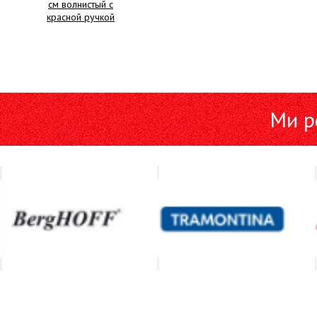
см волнистый с
красной ручкой
Ми р