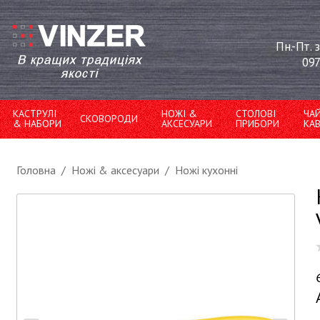
Пн.-Пт. 
097
КАСТРУЛІ
НОЖІ &
СТОЛОВІ
ЧА
СКОВОРОДИ
& НАБОРИ
АКСЕСУАРИ
ПРИБОРИ
КА
Головна
/
Ножі & аксесуари
/
Ножі кухонні