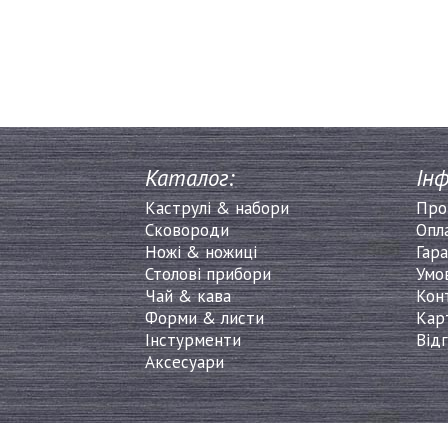
Каталог:
Інф
Каструлі & набори
Про
Сковороди
Опл
Ножі & ножиці
Гара
Столові прибори
Умо
Чай & кава
Кон
Форми & листи
Кар
Інстурменти
Від
Аксесуари