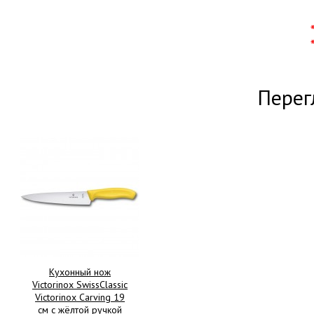
Перег
Кухонный нож
Victorinox SwissClassic
Victorinox Carving 19
см с жёлтой ручкой