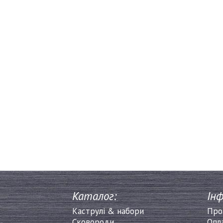
Каталог:
Інф
Каструлі & набори
Про
Сковороди
Опл