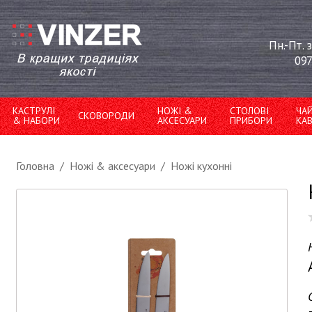
Пн.-Пт. 
097
КАСТРУЛІ
НОЖІ &
СТОЛОВІ
ЧА
СКОВОРОДИ
& НАБОРИ
АКСЕСУАРИ
ПРИБОРИ
КА
Головна
/
Ножі & аксесуари
/
Ножі кухонні