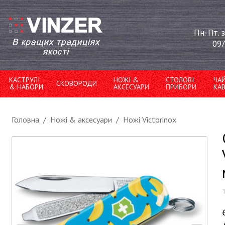
Пн.-Пт. 
097
КАСТРУЛІ
НОЖІ &
СТОЛОВІ
ЧА
СКОВОРОДИ
& НАБОРИ
АКСЕСУАРИ
ПРИБОРИ
КА
Головна
/
Ножі & аксесуари
/
Ножі Victorinox