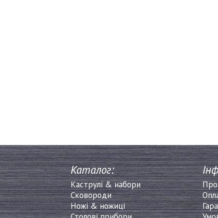
Каталог:
Інф
Каструлі & набори
Про
Сковороди
Опл
Ножі & ножиці
Гара
Столові прибори
Умо