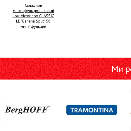
Складной
многофункциональный
нож Victorinox CLASSIC
LE "Banana Split" 58
мм, 7 функций
Ми р