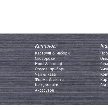
Каталог:
Інф
Каструлі & набори
Про
Сковороди
Опл
Ножі & ножиці
Гара
Столові прибори
Умо
Чай & кава
Кон
Форми & листи
Кар
Інстурменти
Від
Аксесуари