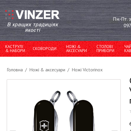
Пн.-Пт. 
097
КАСТРУЛІ
НОЖІ &
СТОЛОВІ
ЧА
СКОВОРОДИ
& НАБОРИ
АКСЕСУАРИ
ПРИБОРИ
КА
Головна
/
Ножі & аксесуари
/
Ножі Victorinox