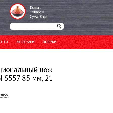
Кошик:
Товар:
0
Сума:
0
грн
ЕНТИ
АКСЕСУАРИ
ВІДГУКИ
циональный нож
 S557 85 мм, 21
ідкук