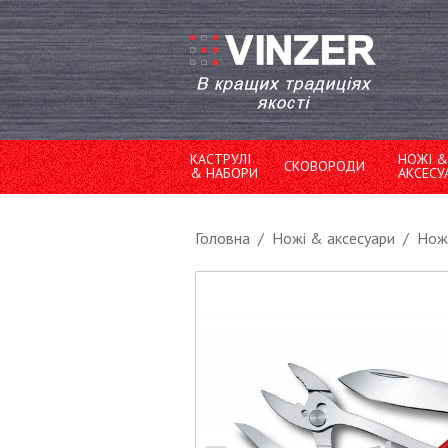
КАСТРУЛІ
НОЖІ &
СКОВОРОДИ
& НАБОРИ
АКСЕСУ
Головна
/
Ножі & аксесуари
/
Ножі