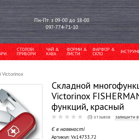
Пн.-Пт. з 09-00 до 18-00
097-774-71-10
СТОЛОВІ
ЧАЙ &
ФОРМИ &
ФАРФОР &
ІНСТРУМ
АРИ
ПРИБОРИ
КАВА
ЛИСТИ
СКЛО
 Victorinox
Складной многофунк
Victorinox FISHERMAN
функций, красный
(0) отзывов
залишити в
Є в наявності
Артикул: Vx14733.72