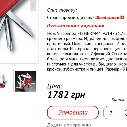
Опис товару:
Страна производитель -
Швейцария
Пожизненная гарантия
Нож Victorinox FISHERMAN Vx14733.72 
среднего размера. Идеален для рыболов
практичный. Покрытие - специальный пла
логотипом. Материал - нержавеющая ста
которые выполняют 17 функций. Он ос
большое и маленькое лезвие, две разно
инструмент для чистки рыбы, шило - кер
крючок, зубочистка и пинцет. Размер - 9
Ціна:
1782 грн
Кіл-ть:
Замовити
Додати до порівняння