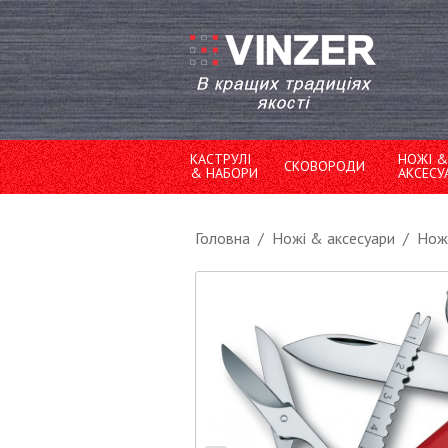
КАСТРУЛІ
НОЖІ &
СКОВОРОДИ
& НАБОРИ
АКСЕСУ
Головна
/
Ножі & аксесуари
/
Ножі