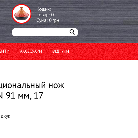
Кошик:
Товар:
0
Сума:
0
грн
ЕНТИ
АКСЕСУАРИ
ВІДГУКИ
циональный нож
 91 мм, 17
ідкук