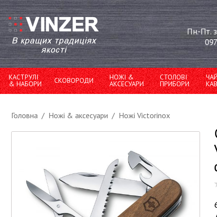
Пн.-Пт. 
097
КАСТРУЛІ
НОЖІ &
СТОЛОВІ
ЧА
СКОВОРОДИ
& НАБОРИ
АКСЕСУАРИ
ПРИБОРИ
КА
Головна
/
Ножі & аксесуари
/
Ножі Victorinox