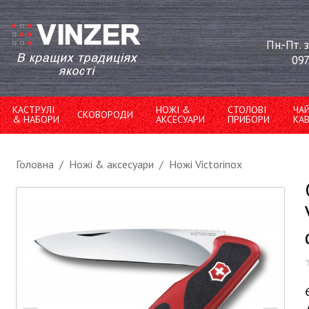
Пн.-Пт. 
097
КАСТРУЛІ
НОЖІ &
СТОЛОВІ
ЧА
СКОВОРОДИ
& НАБОРИ
АКСЕСУАРИ
ПРИБОРИ
КА
Головна
/
Ножі & аксесуари
/
Ножі Victorinox