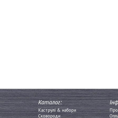
Каталог:
Інф
Каструлі & набори
Про
Сковороди
Опл