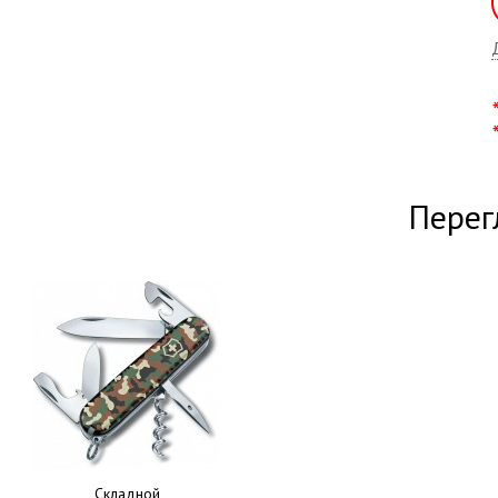
Перег
Складной