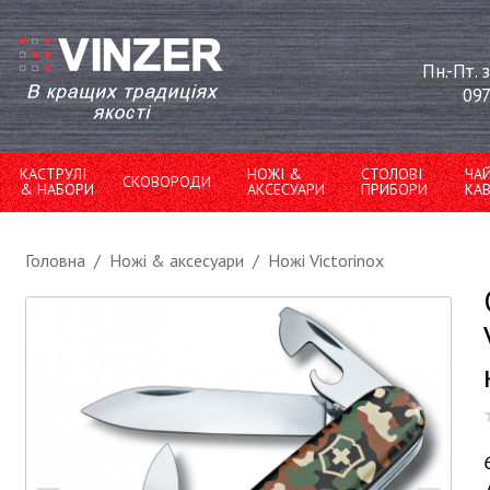
Пн.-Пт. 
097
КАСТРУЛІ
НОЖІ &
СТОЛОВІ
ЧА
СКОВОРОДИ
& НАБОРИ
АКСЕСУАРИ
ПРИБОРИ
КА
Головна
/
Ножі & аксесуари
/
Ножі Victorinox