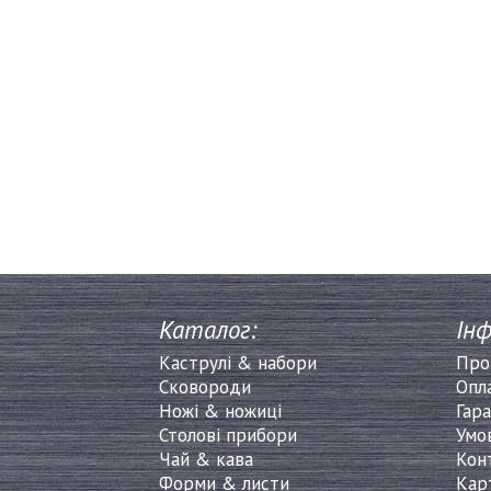
Каталог:
Інф
Каструлі & набори
Про
Сковороди
Опл
Ножі & ножиці
Гара
Столові прибори
Умо
Чай & кава
Кон
Форми & листи
Кар