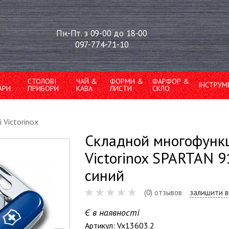
Пн.-Пт. з 09-00 до 18-00
097-774-71-10
СТОЛОВІ
ЧАЙ &
ФОРМИ &
ФАРФОР &
ІНСТРУМ
АРИ
ПРИБОРИ
КАВА
ЛИСТИ
СКЛО
 Victorinox
Складной многофунк
Victorinox SPARTAN 9
синий
(0) отзывов
залишити в
Є в наявності
Артикул: Vx13603.2