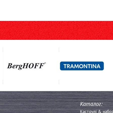
Каталог:
Каструлі & набо