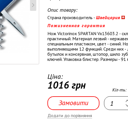
Опис товару:
Страна производитель -
Швейцария
Пожизненная гарантия
Нож Victorinox SPARTAN Vx13603.2 - ск
практичный. Материал лезвий - нержаве
специальным пластиком, цвет - синий. 
выполняющими 12 функций. Среди них - 
бутылок и консервная, штопор, шило зуб
ключей. Упаковка блистер. Размеры - 91 
Ціна:
1016 грн
Кіл-ть:
Замовити
Додати до порівняння