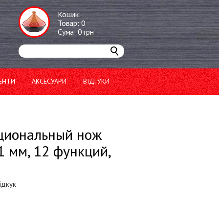
Кошик:
Товар:
0
Сума:
0
грн
ЕНТИ
АКСЕСУАРИ
ВІДГУКИ
циональный нож
1 мм, 12 функций,
ідкук