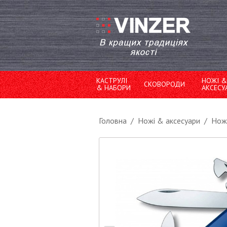
КАСТРУЛІ
НОЖІ &
СКОВОРОДИ
& НАБОРИ
АКСЕСУ
Головна
/
Ножі & аксесуари
/
Ножі