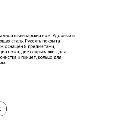
ладной швейцарский нож. Удобный и
ющая сталь. Рукоять покрыта
Нож оснащен 8 предметами,
два ножа, две открывалки - для
очистка и пинцет, кольцо для
мм.