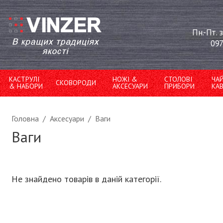
Пн.-Пт. 
097
КАСТРУЛІ
НОЖІ &
СТОЛОВІ
ЧА
СКОВОРОДИ
& НАБОРИ
АКСЕСУАРИ
ПРИБОРИ
КА
Головна
/
Аксесуари
/
Ваги
Ваги
Не знайдено товарів в даній категорії.